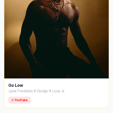
Go Low
June Freddom ft Djodje ft Lose Jr
YouTube