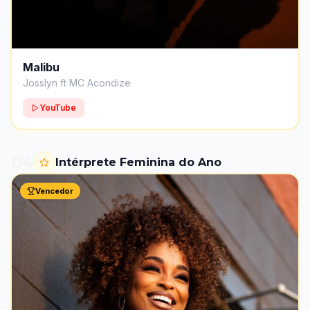
Malibu
Josslyn ft MC Acondize
YouTube
04
Intérprete Feminina do Ano
Vencedor