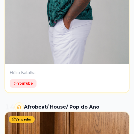
Hélio Batalha
YouTube
14
Afrobeat/ House/ Pop do Ano
Vencedor