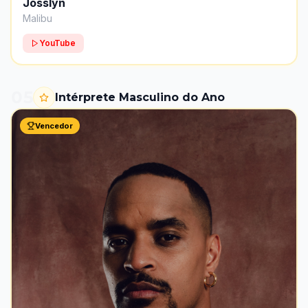
Josslyn
Malibu
YouTube
05
Intérprete Masculino do Ano
Vencedor