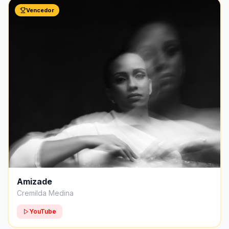
Vencedor
Amizade
Cremilda Medina
YouTube