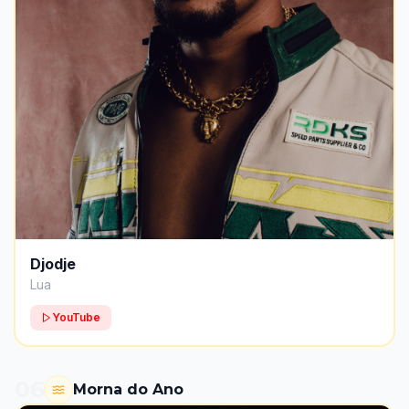
Djodje
Lua
YouTube
06
Morna do Ano